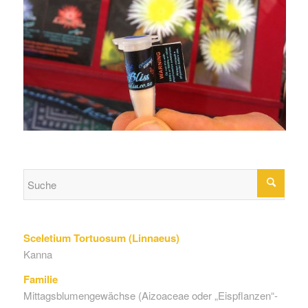
Sceletium Tortuosum (Linnaeus)
Kanna
Familie
Mittagsblumengewächse (Aizoaceae oder „Eispflanzen“-