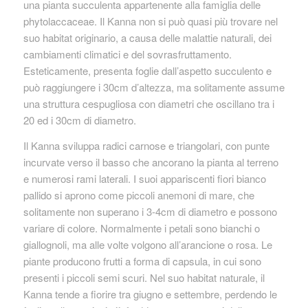
una pianta succulenta appartenente alla famiglia delle
phytolaccaceae. Il Kanna non si può quasi più trovare nel
suo habitat originario, a causa delle malattie naturali, dei
cambiamenti climatici e del sovrasfruttamento.
Esteticamente, presenta foglie dall’aspetto succulento e
può raggiungere i 30cm d’altezza, ma solitamente assume
una struttura cespugliosa con diametri che oscillano tra i
20 ed i 30cm di diametro.
Il Kanna sviluppa radici carnose e triangolari, con punte
incurvate verso il basso che ancorano la pianta al terreno
e numerosi rami laterali. I suoi appariscenti fiori bianco
pallido si aprono come piccoli anemoni di mare, che
solitamente non superano i 3-4cm di diametro e possono
variare di colore. Normalmente i petali sono bianchi o
giallognoli, ma alle volte volgono all’arancione o rosa. Le
piante producono frutti a forma di capsula, in cui sono
presenti i piccoli semi scuri. Nel suo habitat naturale, il
Kanna tende a fiorire tra giugno e settembre, perdendo le